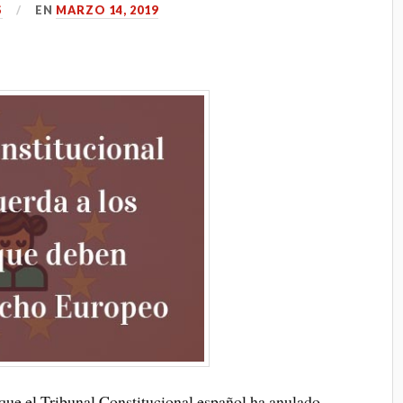
S
EN
MARZO 14, 2019
que el Tribunal Constitucional español ha anulado