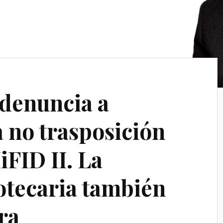
denuncia a
a no trasposición
iFID II. La
potecaria también
era